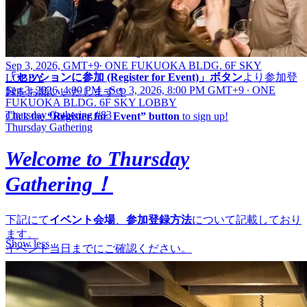
——
■参加登録方法 | How to Register
Sep 3, 2026, GMT+9
∙
ONE FUKUOKA BLDG. 6F SKY
「セッションに参加 (Register for Event)」ボタン
より参加登
LOBBY
Sep 3, 2026, 4:00 PM - Sep 3, 2026, 8:00 PM GMT+9
∙
ONE
録をお願いいたします！
FUKUOKA BLDG. 6F SKY LOBBY
Thursday Gathering #83
Click the
“Register for Event” button
to sign up!
Thursday Gathering
Welcome to Thursday
Gathering！
下記にて
イベント会場
、
参加登録方法
について記載しており
ます。
Show less
イベント当日までにご確認ください。
Below, you’ll find information about
the event venue, how to
register, and how to join online
. Please take a moment to review
the details before the event day .