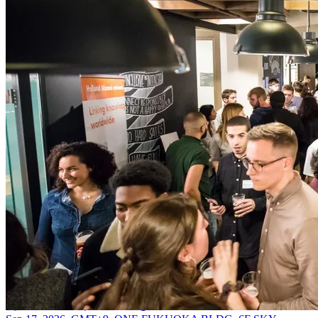
現地会場 | Venue：ONE FUKUOKA BLDG. 6F SKYLOBBY
住所 Address ：
〒810-0001 福岡県福岡市中央区天神1丁目11
番1号 /
1 Chome-11-1 Tenjin, Chuo Ward, Fukuoka, 810-0001
*オフィス直通エレベーター1F/ B2から6Fにお越しください|
Please take the office-direct elevator from 1F or B2 to the 6th floor
(
行き方動画 | Direction video
)
ご入場は、お手元のスマートフォンで！
6Fに着きましたら、受付のQRコードを読み込み、Thursday
Gatheringをお楽しみください。 （※チケットのプリントア
ウトは不要です）
Your phone is the ticket!
At the 6F reception, simply scan the QR code and enjoy Thursday
Gathering! (*NO printed tickets needed.)
——
■参加登録方法 | How to Register