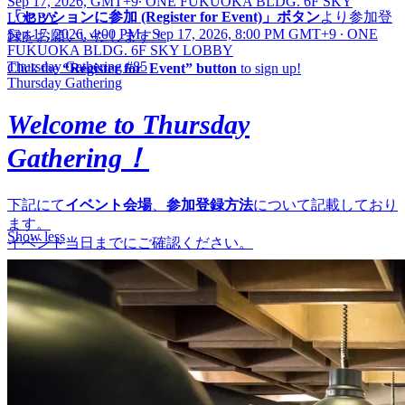
Sep 17, 2026, GMT+9
∙
ONE FUKUOKA BLDG. 6F SKY
「セッションに参加 (Register for Event)」ボタン
より参加登
LOBBY
Sep 17, 2026, 4:00 PM - Sep 17, 2026, 8:00 PM GMT+9
∙
ONE
録をお願いいたします！
FUKUOKA BLDG. 6F SKY LOBBY
Thursday Gathering #85
Click the
“Register for Event” button
to sign up!
Thursday Gathering
Welcome to Thursday
Gathering！
下記にて
イベント会場
、
参加登録方法
について記載しており
ます。
Show less
イベント当日までにご確認ください。
Below, you’ll find information about
the event venue, how to
register, and how to join online
. Please take a moment to review
the details before the event day .
——
■会場 | Venue
現地会場 | Venue：ONE FUKUOKA BLDG. 6F SKYLOBBY