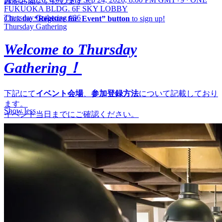
録をお願いいたします！
FUKUOKA BLDG. 6F SKY LOBBY
Thursday Gathering #86
Click the
“Register for Event” button
to sign up!
Thursday Gathering
Welcome to Thursday
Gathering！
下記にて
イベント会場
、
参加登録方法
について記載しており
ます。
Show less
イベント当日までにご確認ください。
Below, you’ll find information about
the event venue, how to
register, and how to join online
. Please take a moment to review
the details before the event day .
——
■会場 | Venue
現地会場 | Venue：ONE FUKUOKA BLDG. 6F SKYLOBBY
住所 Address ：
〒810-0001 福岡県福岡市中央区天神1丁目11