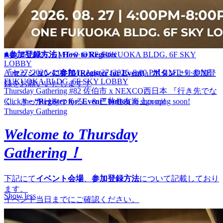
At the 6F reception, simply scan the QR code and enjoy Thursday
Gathering! (*NO printed tickets needed.)
——
■参加登録方法 | How to Register
Aug 27, 2026, GMT+9
∙
ONE FUKUOKA BLDG. 6F SKY
LOBBY
Aug 27, 2026, 4:00 PM - Aug 27, 2026, 8:00 PM GMT+9
∙
ONE
「セッションに参加 (Register for Event)」ボタン
より参加登
FUKUOKA BLDG. 6F SKY LOBBY
録をお願いいたします！
Thursday Gathering #82 佐伯市 x NEXCO西日本 『行き先でな
Click the
“Register for Event” button
to sign up!
く、きっかけをつくる』& 三井住友海上coming soon!
Thursday Gathering
Welcome to Thursday
Gathering！
下記にて
イベント会場
、
参加登録方法
について記載しており
ます。
Show less
イベント当日までにご確認ください。
Below, you’ll find information about
the event venue, how to