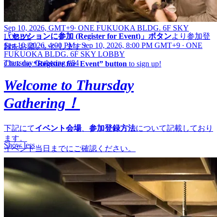
——
■参加登録方法 | How to Register
Sep 10, 2026, GMT+9
∙
ONE FUKUOKA BLDG. 6F SKY
「セッションに参加 (Register for Event)」ボタン
より参加登
LOBBY
Sep 10, 2026, 4:00 PM - Sep 10, 2026, 8:00 PM GMT+9
∙
ONE
録をお願いいたします！
FUKUOKA BLDG. 6F SKY LOBBY
Thursday Gathering #84
Click the
“Register for Event” button
to sign up!
Welcome to Thursday
Gathering！
下記にて
イベント会場
、
参加登録方法
について記載しており
ます。
Show less
イベント当日までにご確認ください。
Below, you’ll find information about
the event venue, how to
register, and how to join online
. Please take a moment to review
the details before the event day .
——
■会場 | Venue