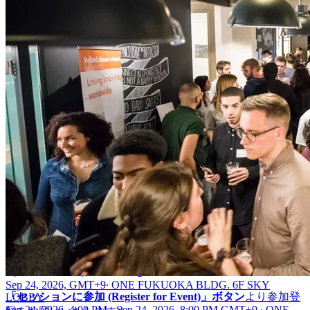
住所 Address ：
〒810-0001 福岡県福岡市中央区天神1丁目11
番1号 /
1 Chome-11-1 Tenjin, Chuo Ward, Fukuoka, 810-0001
*オフィス直通エレベーター1F/ B2から6Fにお越しください|
Please take the office-direct elevator from 1F or B2 to the 6th floor
(
行き方動画 | Direction video
)
ご入場は、お手元のスマートフォンで！
6Fに着きましたら、受付のQRコードを読み込み、Thursday
Gatheringをお楽しみください。 （※チケットのプリントア
ウトは不要です）
Your phone is the ticket!
At the 6F reception, simply scan the QR code and enjoy Thursday
Gathering! (*NO printed tickets needed.)
——
■参加登録方法 | How to Register
Sep 24, 2026, GMT+9
∙
ONE FUKUOKA BLDG. 6F SKY
「セッションに参加 (Register for Event)」ボタン
より参加登
LOBBY
Sep 24, 2026, 4:00 PM - Sep 24, 2026, 8:00 PM GMT+9
∙
ONE