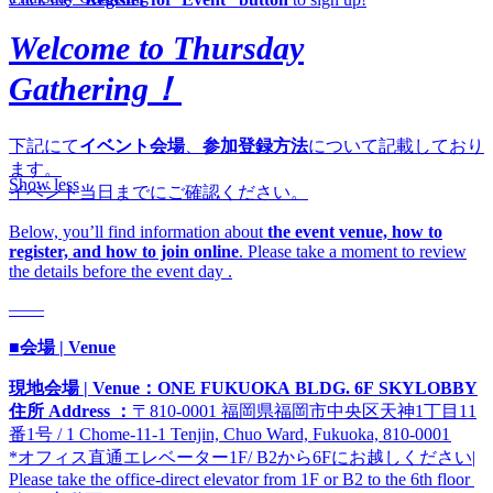
Welcome to Thursday
Gathering！
下記にて
イベント会場
、
参加登録方法
について記載しており
ます。
Show less
イベント当日までにご確認ください。
Below, you’ll find information about
the event venue, how to
register, and how to join online
. Please take a moment to review
the details before the event day .
——
■会場 | Venue
現地会場 | Venue：ONE FUKUOKA BLDG. 6F SKYLOBBY
住所 Address ：
〒810-0001 福岡県福岡市中央区天神1丁目11
番1号 /
1 Chome-11-1 Tenjin, Chuo Ward, Fukuoka, 810-0001
*オフィス直通エレベーター1F/ B2から6Fにお越しください|
Please take the office-direct elevator from 1F or B2 to the 6th floor