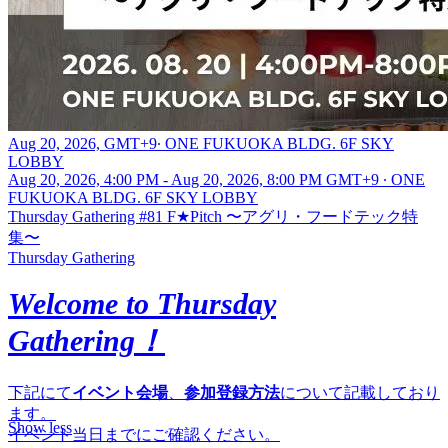
Aug 20, 2026, GMT+9
∙
ONE FUKUOKA BLDG. 6F SKY
LOBBY
Aug 20, 2026, 4:00 PM - Aug 20, 2026, 8:00 PM GMT+9
∙
ONE
FUKUOKA BLDG. 6F SKY LOBBY
Thursday Gathering #81 F★Pitch 〜アグリ・フードテック特
集〜
Thursday Gathering
Welcome to Thursday
Gathering！
下記にて
イベント会場
、
参加登録方法
について記載しており
ます。
Show less
イベント当日までにご確認ください。