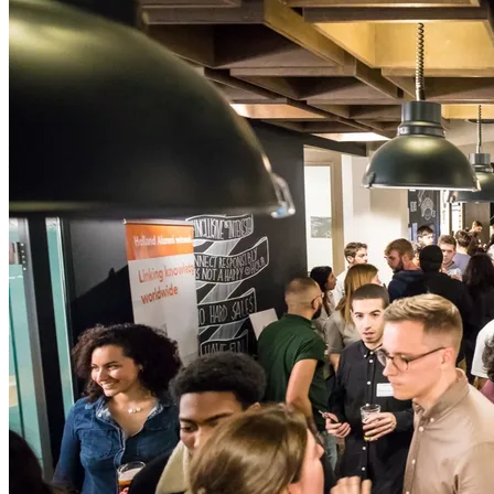
register, and how to join online
. Please take a moment to review
the details before the event day .
——
■会場 | Venue
現地会場 | Venue：ONE FUKUOKA BLDG. 6F SKYLOBBY
住所 Address ：
〒810-0001 福岡県福岡市中央区天神1丁目11
番1号 /
1 Chome-11-1 Tenjin, Chuo Ward, Fukuoka, 810-0001
*オフィス直通エレベーター1F/ B2から6Fにお越しください|
Please take the office-direct elevator from 1F or B2 to the 6th floor
(
行き方動画 | Direction video
)
ご入場は、お手元のスマートフォンで！
6Fに着きましたら、受付のQRコードを読み込み、Thursday
Gatheringをお楽しみください。 （※チケットのプリントア
ウトは不要です）
Your phone is the ticket!
At the 6F reception, simply scan the QR code and enjoy Thursday
Gathering! (*NO printed tickets needed.)