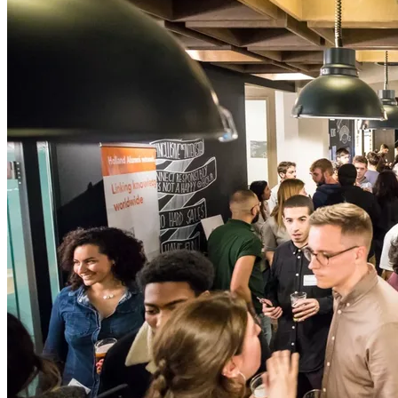
——
■会場 | Venue
現地会場 | Venue：ONE FUKUOKA BLDG. 6F SKYLOBBY
住所 Address ：
〒810-0001 福岡県福岡市中央区天神1丁目11
番1号 /
1 Chome-11-1 Tenjin, Chuo Ward, Fukuoka, 810-0001
*オフィス直通エレベーター1F/ B2から6Fにお越しください|
Please take the office-direct elevator from 1F or B2 to the 6th floor
(
行き方動画 | Direction video
)
ご入場は、お手元のスマートフォンで！
6Fに着きましたら、受付のQRコードを読み込み、Thursday
Gatheringをお楽しみください。 （※チケットのプリントア
ウトは不要です）
Your phone is the ticket!
At the 6F reception, simply scan the QR code and enjoy Thursday
Gathering! (*NO printed tickets needed.)