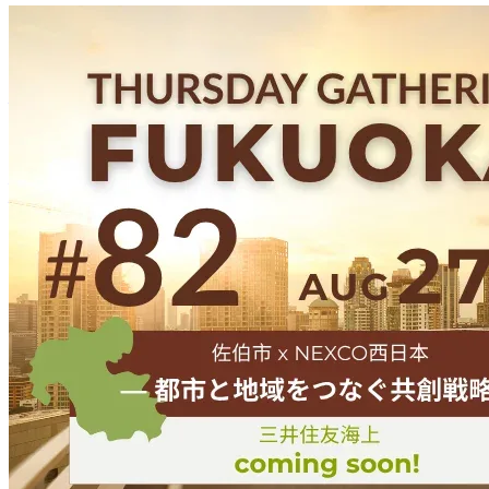
Below, you’ll find information about
the event venue, how to
register, and how to join online
. Please take a moment to review
the details before the event day .
——
■会場 | Venue
現地会場 | Venue：ONE FUKUOKA BLDG. 6F SKYLOBBY
住所 Address ：
〒810-0001 福岡県福岡市中央区天神1丁目11
番1号 /
1 Chome-11-1 Tenjin, Chuo Ward, Fukuoka, 810-0001
*オフィス直通エレベーター1F/ B2から6Fにお越しください|
Please take the office-direct elevator from 1F or B2 to the 6th floor
(
行き方動画 | Direction video
)
ご入場は、お手元のスマートフォンで！
6Fに着きましたら、受付のQRコードを読み込み、Thursday
Gatheringをお楽しみください。 （※チケットのプリントア
ウトは不要です）
Your phone is the ticket!