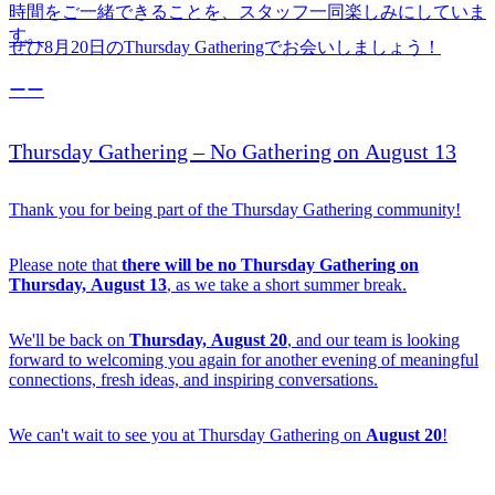
時間をご一緒できることを、スタッフ一同楽しみにしていま
す。
ぜひ8月20日のThursday Gatheringでお会いしましょう！
ーー
Thursday Gathering – No Gathering on August 13
Thank you for being part of the Thursday Gathering community!
Please note that
there will be no Thursday Gathering on
Thursday, August 13
, as we take a short summer break.
We'll be back on
Thursday, August 20
, and our team is looking
forward to welcoming you again for another evening of meaningful
connections, fresh ideas, and inspiring conversations.
We can't wait to see you at Thursday Gathering on
August 20
!