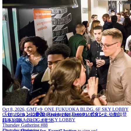
番1号 /
1 Chome-11-1 Tenjin, Chuo Ward, Fukuoka, 810-0001
*オフィス直通エレベーター1F/ B2から6Fにお越しください|
Please take the office-direct elevator from 1F or B2 to the 6th floor
(
行き方動画 | Direction video
)
ご入場は、お手元のスマートフォンで！
6Fに着きましたら、受付のQRコードを読み込み、Thursday
Gatheringをお楽しみください。 （※チケットのプリントア
ウトは不要です）
Your phone is the ticket!
At the 6F reception, simply scan the QR code and enjoy Thursday
Gathering! (*NO printed tickets needed.)
——
■参加登録方法 | How to Register
Oct 8, 2026, GMT+9
∙
ONE FUKUOKA BLDG. 6F SKY LOBBY
「セッションに参加 (Register for Event)」ボタン
より参加登
Oct 8, 2026, 11:00 AM - Oct 8, 2026, 8:00 PM GMT+9
∙
ONE
FUKUOKA BLDG. 6F SKY LOBBY
録をお願いいたします！
Thursday Gathering #88
Thursday Gathering
Click the
“Register for Event” button
to sign up!