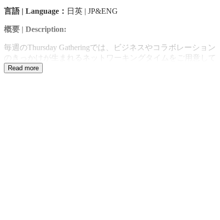
言語 | Language：
日英 | JP&ENG
概要 | Description:
毎週のThursday Gatheringでは、ビジネスやコラボレーション
のきっかけが生まれるネットワーキングタイムをご用意して
います。
Read more
ビールまたはソフトドリンクを3杯まで無料で提供。リラッ
クスした雰囲気の中で、参加者同士の交流を促進します。
同時に開催されているセッションの登壇者やゲストスピーカ
ーとも直接つながれる貴重な機会です。
セッション後のディスカッションや新しい出会いをお楽しみ
ください！
Every Thursday Gathering features dedicated networking time to
spark new business and collaboration opportunities. Enjoy up to
three complimentary beers or soft drinks in a relaxed atmosphere,
and connect directly with session speakers and guest presenters.
Stay after the sessions to continue the conversation and discover
new connections.