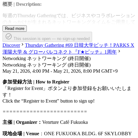
概要 | Description:
毎週のThursday Gatheringでは、ビジネスやコラボレーション
のきっかけが生まれるネットワーキングタイムをご用意して
います。
Read more
ビールまたはソフトドリンクを3杯まで無料で提供。リラッ
This session is open — no sign-up needed
クスした雰囲気の中で、参加者同士の交流を促進します。
Discover
Thursday Gathering #69 日韓大学ピッチ！PARKS X
同時に開催されているセッションの登壇者やゲストスピーカ
漢陽大学 & グローバルコネクト『F★ピッチ』1周年
ーとも直接つながれる貴重な機会です。
Networking ネットワーキング (終日開催)
セッション後のディスカッションや新しい出会いをお楽しみ
Networking ネットワーキング (終日開催)
ください！
May 21, 2026, 4:00 PM - May 21, 2026, 8:00 PM GMT+9
参加登録方法 | How to Register
Every Thursday Gathering features dedicated networking time to
「Register for Event」ボタンより参加登録をお願いいたしま
spark new business and collaboration opportunities. Enjoy up to
す！
three complimentary beers or soft drinks in a relaxed atmosphere,
and connect directly with session speakers and guest presenters.
Click the “Register to Event” button to sign up!
Stay after the sessions to continue the conversation and discover
=========================
new connections.
主催 | Organizer：
Venrture Café Fukuoka
現地会場 | Venue
：ONE FUKUOKA BLDG. 6F SKYLOBBY