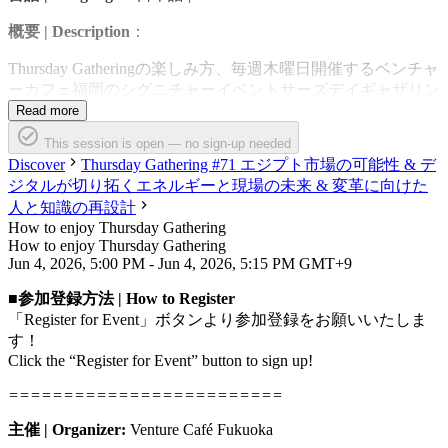
概要 | Description
：
Thursday Gatheringの楽しみ方、毎週木曜日開催するベンチャ
ーカフェ福岡のシグニチャーイベントサーズデイギャザリン
グの説明、コミュニティーの運営、ミッション、そして人と
Read more
繋がる意味とは、などの話をまとめたインタラクティブなセ
This session is open — no sign-up needed
ッションとなっています。毎週開催しますので、是非、イベ
Discover
Thursday Gathering #71 エジプト市場の可能性 & デ
ントにご興味がある方達は一度ご参加ください！
ジタルが切り拓くエネルギーと現場の未来 & 変革に向けた
人と知識の再設計
This interactive session will provide an overview of the event,
including how to join the community, share our mission, and the
How to enjoy Thursday Gathering
significance of connecting with others. As it will be held weekly, we
How to enjoy Thursday Gathering
encourage anyone interested in the event to join us at least once.
Jun 4, 2026, 5:00 PM - Jun 4, 2026, 5:15 PM GMT+9
登壇者 | Speakers：
■参加登録方法 | How to Register
「Register for Event」ボタンより参加登録をお願いいたしま
・Venture Café Fukuoka
す！
Click the “Register for Event” button to sign up!
=========================
主催 | Organizer:
Venture Café Fukuoka