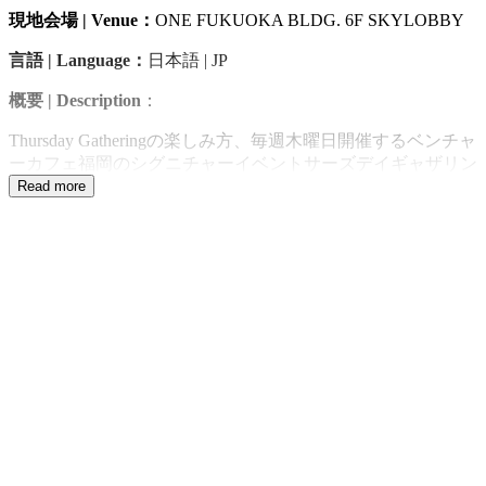
現地会場 | Venue：
ONE FUKUOKA BLDG. 6F SKYLOBBY
言語 | Language：
日本語 | JP
概要 | Description
：
Thursday Gatheringの楽しみ方、毎週木曜日開催するベンチャ
ーカフェ福岡のシグニチャーイベントサーズデイギャザリン
グの説明、コミュニティーの運営、ミッション、そして人と
Read more
繋がる意味とは、などの話をまとめたインタラクティブなセ
ッションとなっています。毎週開催しますので、是非、イベ
ントにご興味がある方達は一度ご参加ください！
This interactive session will provide an overview of the event,
including how to join the community, share our mission, and the
significance of connecting with others. As it will be held weekly, we
encourage anyone interested in the event to join us at least once.
登壇者 | Speakers：
・Venture Café Fukuoka