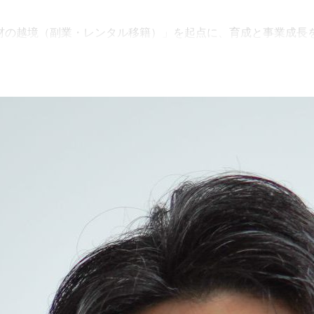
ップが「人材の越境（副業・レンタル移籍）」を起点に、育成と事業成長
Worksの実例を通じて、越境人材活用を研修で終わらせず、低