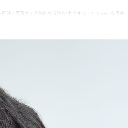
を同時に実現する具体的な方法を"共有すること(Share)"を目的
リスクで共創につなげる実践的な設計を提示し、参加者が次のアク