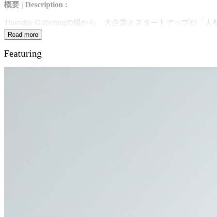
概要
| Description :
Thursday Gatheringの場から、大企業とスタートア
としたセッションです。
Read more
今回は、キヤノンマーケティングジャパンとTechhouse 
Featuring
ションを考えるきっかけを提供します。