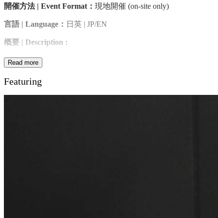
開催方法 | Event Format：
現地開催 (on-site only)
言語 | Language：
日英 | JP/EN
概要
| Description :
エジプトは現在、中東・アフリカ市場へのゲートウェイとし
Read more
て注目を集めています。人口1億人を超える巨大市場に加
Featuring
え、スエズ運河を活かした物流拠点、製造ハブとしての成長
可能性、そして「Egypt Vision 2030」に基づく経済改革やイ
ンフラ投資が進む中、日本企業にとって新たなビジネス機会
が広がっています。
本セッションでは、日本企業・スタートアップ向けに、エジ
プト市場の最新動向や実践的な市場参入戦略を紹介します。
製造業、インフラ、GX、スタートアップ領域を中心に、現
地のビジネス環境や文化的背景も踏まえながら、エジプトを
起点とした中東・アフリカ展開の可能性を探ります。
Egypt is gaining attention as a strategic gateway to the Middle East
and Africa. With a population of over 100 million, strong logistics
access through the Suez Canal, and ongoing economic reforms
under Egypt Vision 2030, the country offers growing opportunities