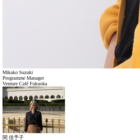
Mikako
Suzuki
Programme Manager
Venture Café Fukuoka
関
佳予子