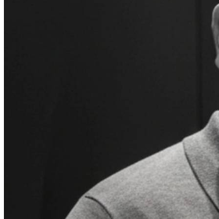
for Japanese companies and startups.
This session will provide practical insights into Egypt’s business
landscape, market entry strategies, and emerging opportunities in
sectors such as manufacturing, infrastructure, GX, and startups. It
will also explore how Japanese businesses can expand into the
Middle East and Africa through Egypt while navigating local culture
and business practices.