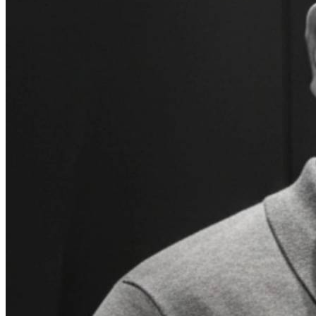
for Japanese companies and startups.
This session will provide practical insights into Egypt’s business
landscape, market entry strategies, and emerging opportunities in
sectors such as manufacturing, infrastructure, GX, and startups. It
will also explore how Japanese businesses can expand into the
Middle East and Africa through Egypt while navigating local culture
and business practices.