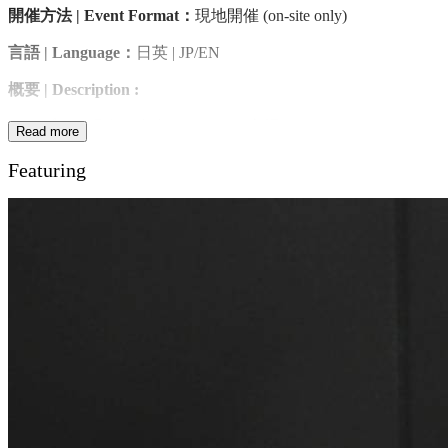
開催方法 | Event Format：
現地開催 (on-site only)
言語 | Language：
日英 | JP/EN
概要
| Description :
エジプトは現在、中東・アフリカ市場へのゲートウェイとし
Read more
て注目を集めています。人口1億人を超える巨大市場に加
Featuring
え、スエズ運河を活かした物流拠点、製造ハブとしての成長
可能性、そして「Egypt Vision 2030」に基づく経済改革やイ
ンフラ投資が進む中、日本企業にとって新たなビジネス機会
が広がっています。
本セッションでは、日本企業・スタートアップ向けに、エジ
プト市場の最新動向や実践的な市場参入戦略を紹介します。
製造業、インフラ、GX、スタートアップ領域を中心に、現
地のビジネス環境や文化的背景も踏まえながら、エジプトを
起点とした中東・アフリカ展開の可能性を探ります。
Egypt is gaining attention as a strategic gateway to the Middle East
and Africa. With a population of over 100 million, strong logistics
access through the Suez Canal, and ongoing economic reforms
under Egypt Vision 2030, the country offers growing opportunities