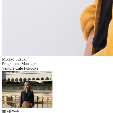
Mikako
Suzuki
Programme Manager
Venture Café Fukuoka
関
佳予子