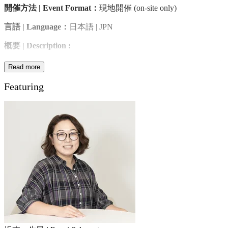
開催方法 | Event Format：
現地開催 (on-site only)
言語 | Language：
日本語 | JPN
概要
| Description :
九大発・AIを活用したESGおよびソーシャルインパクトの分
Read more
析評価サービスを提供するaiESGが、ESG体験型カードゲー
Featuring
ム「Chain Impact Sandwich」のワークショップを開催！
プレイヤーは経営陣となり、サンドイッチ作りを通じてESG
経営の意思決定を擬似体験。利益と社会的信頼のバランスを
学び、持続可能な企業経営を楽しみながら体得できる内容で
す。