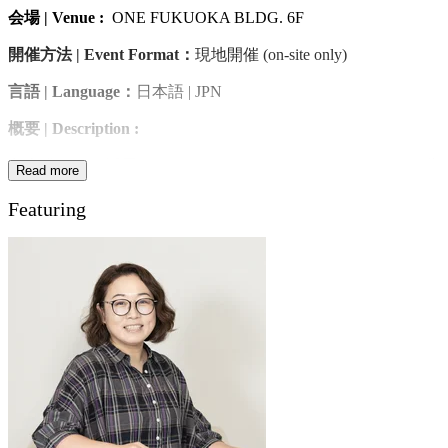
会場
| Venue :
ONE FUKUOKA BLDG. 6F
開催方法 | Event Format：
現地開催 (on-site only)
言語 | Language：
日本語 | JPN
概要
| Description :
九大発・AIを活用したESGおよびソーシャルインパクトの分
Read more
析評価サービスを提供するaiESGが、ESG体験型カードゲー
Featuring
ム「Chain Impact Sandwich」のワークショップを開催！
プレイヤーは経営陣となり、サンドイッチ作りを通じてESG
経営の意思決定を擬似体験。利益と社会的信頼のバランスを
学び、持続可能な企業経営を楽しみながら体得できる内容で
す。